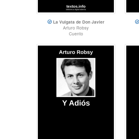
La Vulgata de Don Javier
Arturo Robsy
Cuento