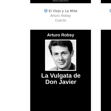
El Viejo y La Niña
Arturo Robsy
Cuento