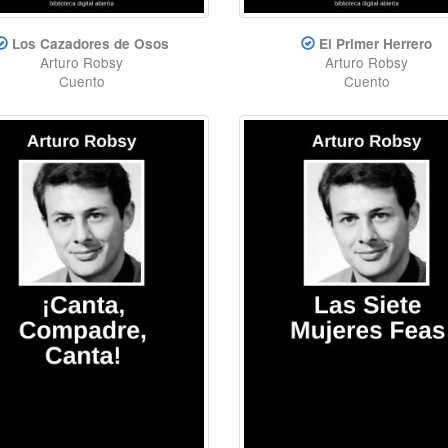
Los Cazadores de Osos
El Primer Herrero
Arturo Robsy
Arturo Robsy
Cuento
Cuento