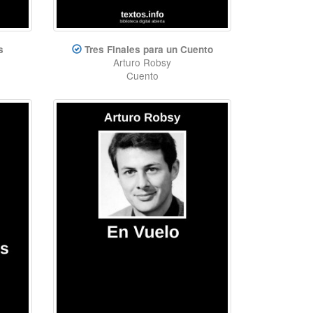
s
Tres Finales para un Cuento
Arturo Robsy
Cuento