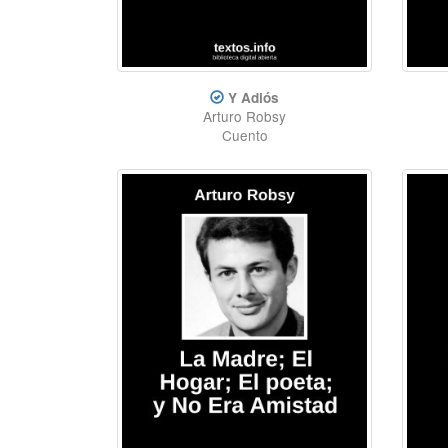
Y Adiós
Arturo Robsy
Cuento