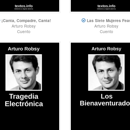
¡Canta, Compadre, Canta!
Las Siete Mujeres Fea
Arturo Robsy
Arturo Robsy
Cuento
Cuento