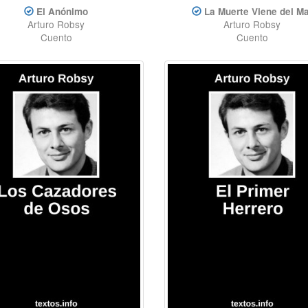
El Anónimo
La Muerte Viene del Ma
Arturo Robsy
Arturo Robsy
Cuento
Cuento