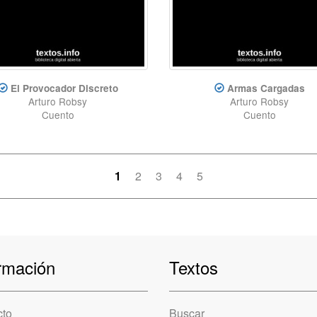
El Provocador Discreto
Armas Cargadas
Arturo Robsy
Arturo Robsy
Cuento
Cuento
1
2
3
4
5
rmación
Textos
cto
Buscar