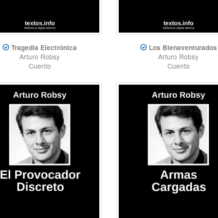
Tragedia Electrónica
Los Bienaventurados
Arturo Robsy
Arturo Robsy
Cuento
Cuento