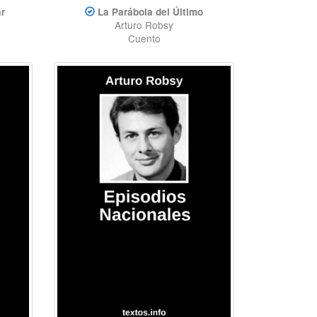
r
La Parábola del Último
Arturo Robsy
Cuento