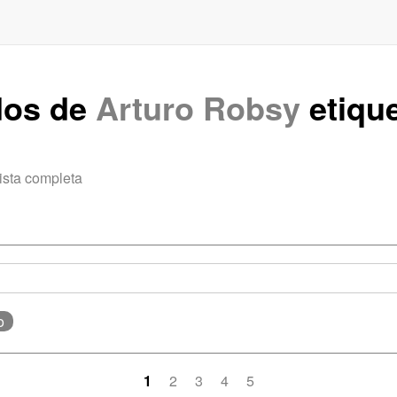
dos de
Arturo Robsy
etiqu
ista completa
o
1
2
3
4
5