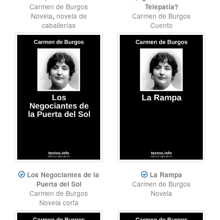
Carmen de Burgos
Telepatía?
Novela
,
novela de
Carmen de Burgos
caballerías
Cuento
Los Negociantes de la
La Rampa
Carmen de Burgos
Puerta del Sol
Carmen de Burgos
Novela
Novela corta