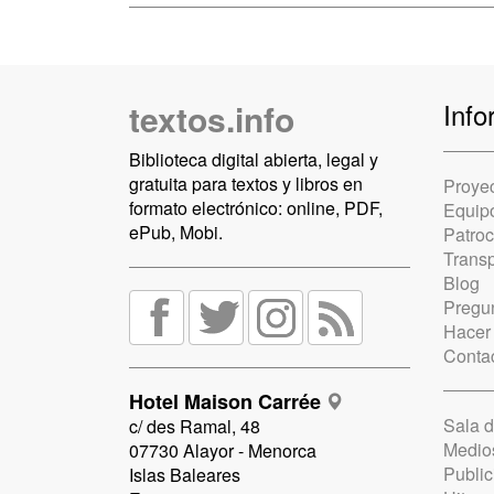
textos.info
Info
Biblioteca digital abierta, legal y
gratuita para textos y libros en
Proye
formato electrónico: online, PDF,
Equip
ePub, Mobi.
Patro
Trans
Blog
Pregun
Hacer
Conta
Hotel Maison Carrée
Sala 
c/ des Ramal, 48
Medio
07730 Alayor - Menorca
Public
Islas Baleares