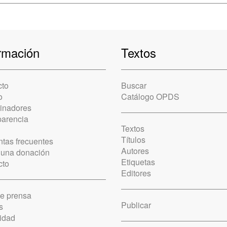
rmación
Textos
cto
Buscar
o
Catálogo OPDS
cinadores
parencia
Textos
Títulos
tas frecuentes
Autores
 una donación
Etiquetas
cto
Editores
de prensa
Publicar
s
idad