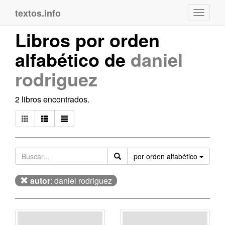
textos.info
Navega
Libros por orden
alfabético de
daniel
rodriguez
2 libros encontrados.
Orden
por orden alfabético
autor
: daniel rodriguez