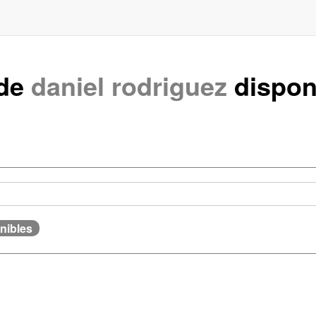
 de
daniel rodriguez
dispon
nibles