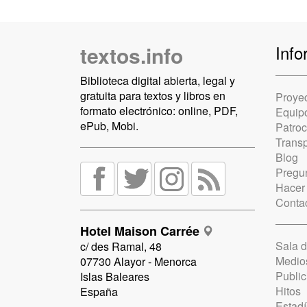
textos.info
Info
Biblioteca digital abierta, legal y
gratuita para textos y libros en
Proye
formato electrónico: online, PDF,
Equip
ePub, Mobi.
Patro
Trans
Blog
Pregun
Hacer
Conta
Hotel Maison Carrée
Sala 
c/ des Ramal, 48
Medio
07730 Alayor - Menorca
Public
Islas Baleares
Hitos
España
Estadí