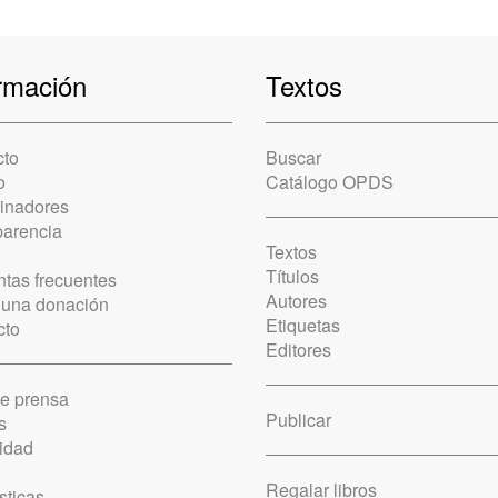
rmación
Textos
cto
Buscar
o
Catálogo OPDS
cinadores
parencia
Textos
Títulos
tas frecuentes
Autores
 una donación
Etiquetas
cto
Editores
de prensa
Publicar
s
idad
Regalar libros
sticas