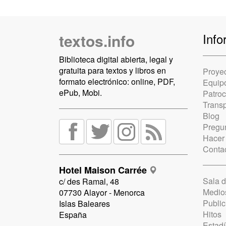
textos.info
Info
Biblioteca digital abierta, legal y
gratuita para textos y libros en
Proye
formato electrónico: online, PDF,
Equip
ePub, Mobi.
Patro
Trans
Blog
Pregun
Hacer
Conta
Hotel Maison Carrée
Sala 
c/ des Ramal, 48
Medio
07730 Alayor - Menorca
Public
Islas Baleares
Hitos
España
Estadí