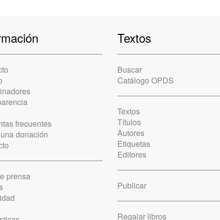
rmación
Textos
cto
Buscar
o
Catálogo OPDS
cinadores
parencia
Textos
Títulos
tas frecuentes
Autores
 una donación
Etiquetas
cto
Editores
de prensa
Publicar
s
idad
Regalar libros
sticas