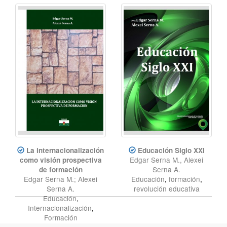
La internacionalización
Educación Siglo XXI
Edgar Serna M., Alexei
como visión prospectiva
Serna A.
de formación
Edgar Serna M.; Alexei
Educación
,
formación
,
Serna A.
revolución educativa
Educación
,
Internacionalización
,
Formación