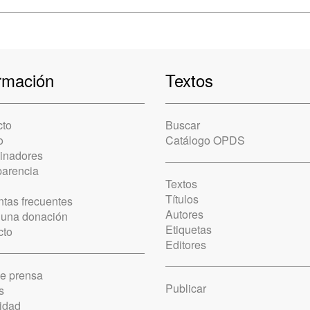
rmación
Textos
cto
Buscar
o
Catálogo OPDS
cinadores
parencia
Textos
Títulos
tas frecuentes
Autores
 una donación
Etiquetas
cto
Editores
de prensa
Publicar
s
idad