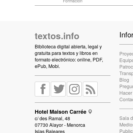
Formación
textos.info
Info
Biblioteca digital abierta, legal y
gratuita para textos y libros en
Proye
formato electrónico: online, PDF,
Equip
ePub, Mobi.
Patro
Trans
Blog
Pregun
Hacer
Conta
Hotel Maison Carrée
Sala 
c/ des Ramal, 48
Medio
07730 Alayor - Menorca
Public
Islas Baleares