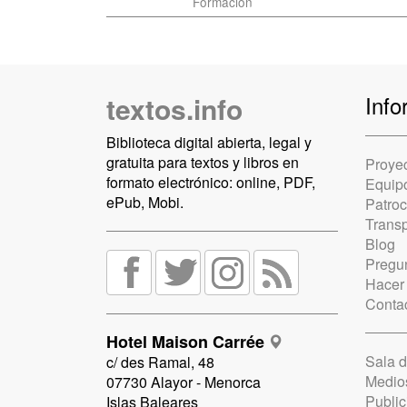
Formación
textos.info
Info
Biblioteca digital abierta, legal y
gratuita para textos y libros en
Proye
formato electrónico: online, PDF,
Equip
ePub, Mobi.
Patro
Trans
Blog
Pregun
Hacer
Conta
Hotel Maison Carrée
Sala 
c/ des Ramal, 48
Medio
07730 Alayor - Menorca
Public
Islas Baleares