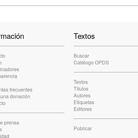
rmación
Textos
cto
Buscar
o
Catálogo OPDS
cinadores
parencia
Textos
Títulos
tas frecuentes
Autores
 una donación
Etiquetas
cto
Editores
de prensa
Publicar
s
idad