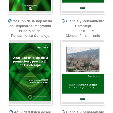
Gestión de la Ingeniería
Ciencia y Pensamiento
de Requisitos Integrando
Complejo
Edgar Serna M.
Principios del
Ciencia
,
Pensamiento
Pensamiento Complejo
Edgar Serna M.
Complejo
,
Transdisciplina
Ingeniería del Software
,
Ingeniería de Requisitos
Actividad física desde
Ciencia y pensamiento