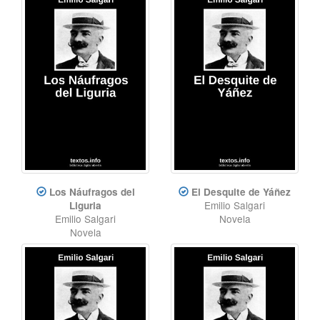
Los Náufragos del
El Desquite de Yáñez
Emilio Salgari
Liguria
Emilio Salgari
Novela
Novela