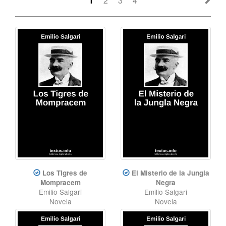
1
2
3
4
Los Tigres de
El Misterio de la Jungla
Mompracem
Negra
Emilio Salgari
Emilio Salgari
Novela
Novela