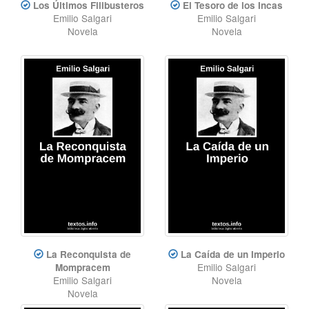
Los Últimos Filibusteros
El Tesoro de los Incas
Emilio Salgari
Emilio Salgari
Novela
Novela
La Reconquista de
La Caída de un Imperio
Emilio Salgari
Mompracem
Emilio Salgari
Novela
Novela