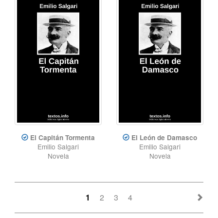
El Capitán Tormenta
El León de Damasco
Emilio Salgari
Emilio Salgari
Novela
Novela
1
2
3
4