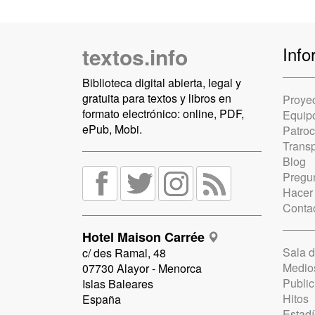
textos.info
Info
Biblioteca digital abierta, legal y
gratuita para textos y libros en
Proye
formato electrónico: online, PDF,
Equip
ePub, Mobi.
Patro
Trans
Blog
Pregun
Hacer
Conta
Hotel Maison Carrée
Sala 
c/ des Ramal, 48
Medio
07730 Alayor - Menorca
Public
Islas Baleares
Hitos
España
Estadí