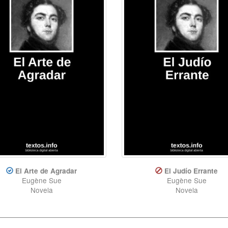
El Arte de Agradar
El Judío Errante
Eugène Sue
Eugène Sue
Novela
Novela