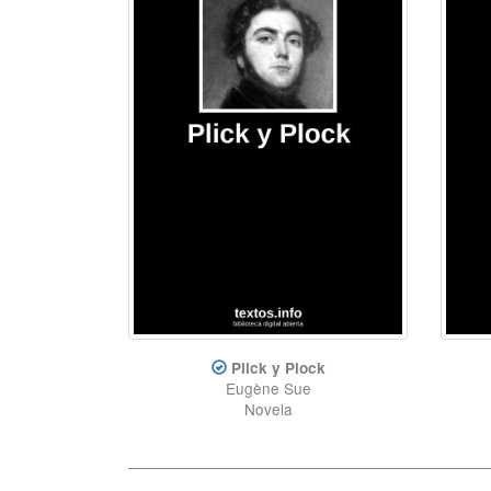
Plick y Plock
Eugène Sue
Novela