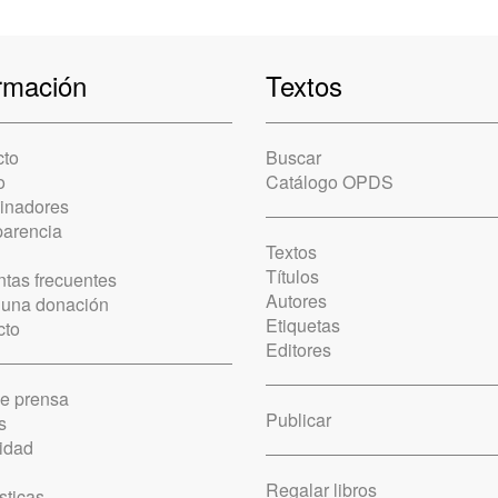
rmación
Textos
cto
Buscar
o
Catálogo OPDS
cinadores
parencia
Textos
Títulos
tas frecuentes
Autores
 una donación
Etiquetas
cto
Editores
de prensa
Publicar
s
idad
Regalar libros
sticas