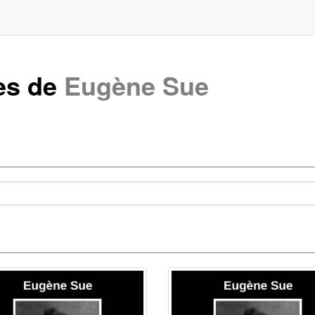
es de
Eugène Sue