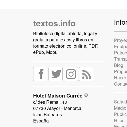
textos.info
Info
Biblioteca digital abierta, legal y
gratuita para textos y libros en
Proye
formato electrónico: online, PDF,
Equip
ePub, Mobi.
Patro
Trans
Blog
Pregun
Hacer
Conta
Hotel Maison Carrée
Sala 
c/ des Ramal, 48
Medio
07730 Alayor - Menorca
Public
Islas Baleares
Hitos
España
Estadí