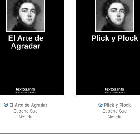
El Arte de Agradar
Plick y Plock
Eugène Sue
Eugène Sue
Novela
Novela