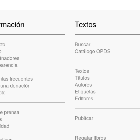
rmación
Textos
cto
Buscar
o
Catálogo OPDS
cinadores
parencia
Textos
Títulos
tas frecuentes
Autores
 una donación
Etiquetas
cto
Editores
de prensa
Publicar
s
idad
Regalar libros
sticas