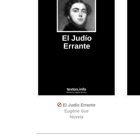
El Judío Errante
Eugène Sue
Novela