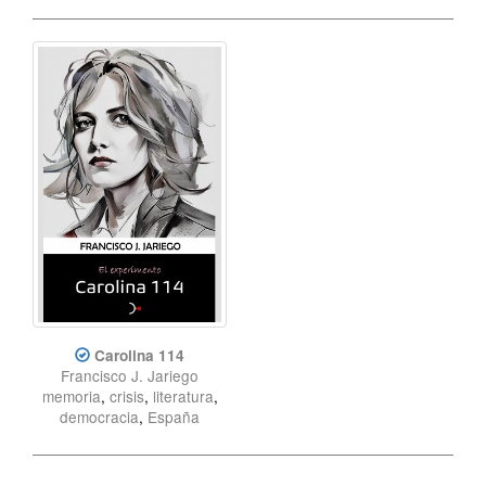
Carolina 114
Francisco J. Jariego
memoria
,
crisis
,
literatura
,
democracia
,
España