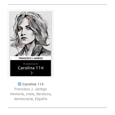
Carolina 114
Francisco J. Jariego
memoria
,
crisis
,
literatura
,
democracia
,
España