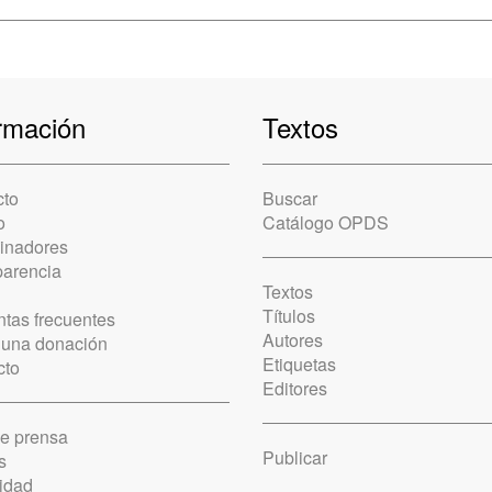
rmación
Textos
cto
Buscar
o
Catálogo OPDS
cinadores
parencia
Textos
Títulos
tas frecuentes
Autores
 una donación
Etiquetas
cto
Editores
de prensa
Publicar
s
idad