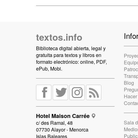
textos.info
Info
Biblioteca digital abierta, legal y
gratuita para textos y libros en
Proye
formato electrónico: online, PDF,
Equip
ePub, Mobi.
Patro
Trans
Blog
Pregun
Hacer
Conta
Hotel Maison Carrée
Sala 
c/ des Ramal, 48
Medio
07730 Alayor - Menorca
Public
Islas Baleares