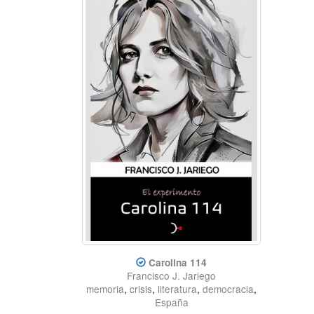
Carolina 114
Francisco J. Jariego
memoria
,
crisis
,
literatura
,
democracia
,
España