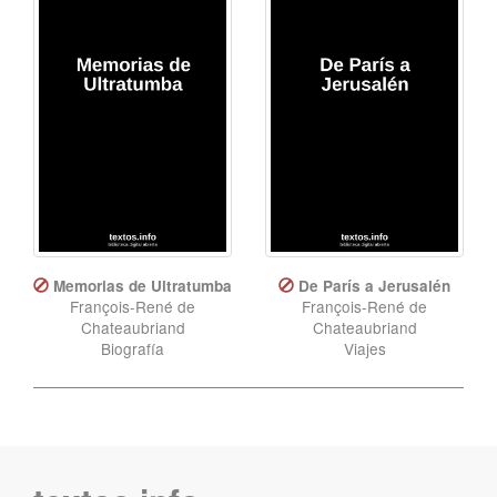
Memorias de Ultratumba
De París a Jerusalén
François-René de
François-René de
Chateaubriand
Chateaubriand
Biografía
Viajes