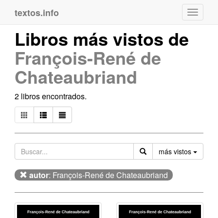
textos.info
Navega
Libros más vistos de
François-René de
Chateaubriand
2 libros encontrados.
Orden
más vistos
autor
: François-René de Chateaubriand