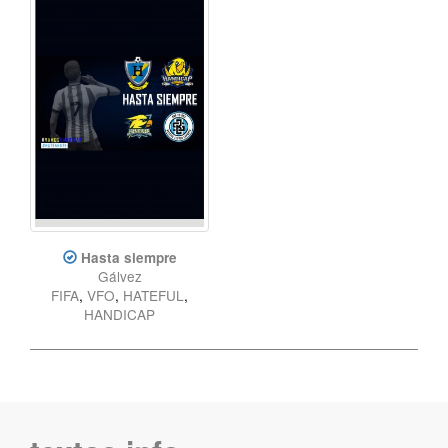
Hasta siempre
Gálvez
FIFA
,
VFO
,
HATEFUL
,
HANDICAP