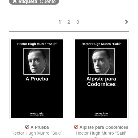
etiqueta
: Cuento
1
2
3
A Prueba
Alpiste para Codornices
Hector Hugh Munro "Saki"
Hector Hugh Munro "Saki"