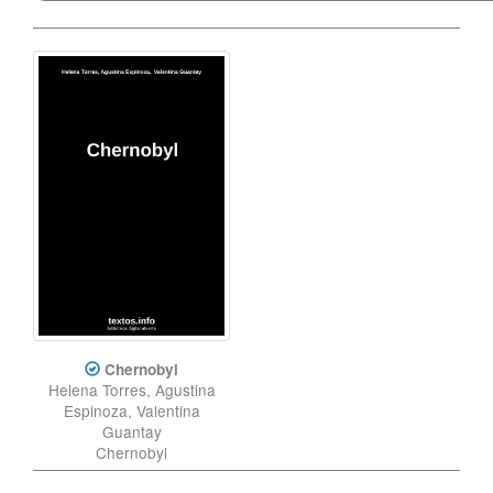
Chernobyl
Helena Torres, Agustina
Espinoza, Valentina
Guantay
Chernobyl