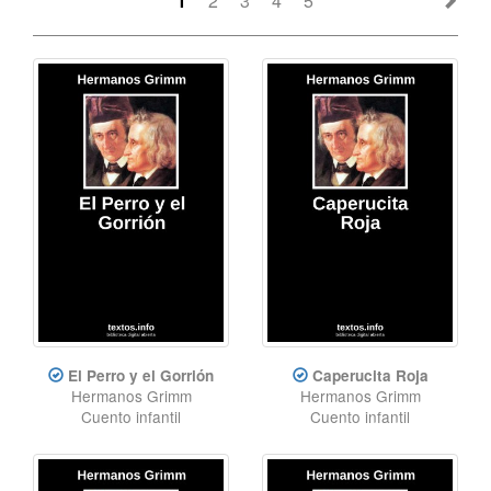
1
2
3
4
5
El Perro y el Gorrión
Caperucita Roja
Hermanos Grimm
Hermanos Grimm
Cuento infantil
Cuento infantil