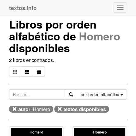
textos.info
Navega
Libros por orden
alfabético de
Homero
disponibles
2 libros encontrados.
Orden
por orden alfabético
autor
: Homero
textos disponibles