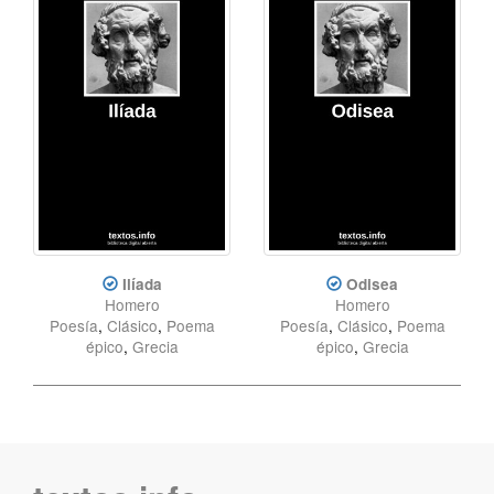
Ilíada
Odisea
Homero
Homero
Poesía
,
Clásico
,
Poema
Poesía
,
Clásico
,
Poema
épico
,
Grecia
épico
,
Grecia