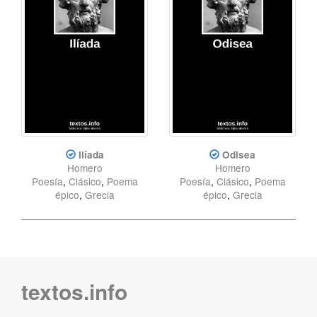
Ilíada
Odisea
Homero
Homero
Poesía
,
Clásico
,
Poema
Poesía
,
Clásico
,
Poema
épico
,
Grecia
épico
,
Grecia
textos.info