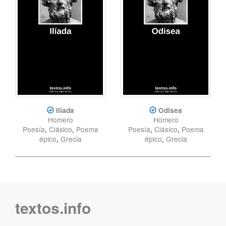
Ilíada
Odisea
Homero
Homero
Poesía
,
Clásico
,
Poema
Poesía
,
Clásico
,
Poema
épico
,
Grecia
épico
,
Grecia
textos.info