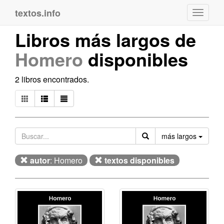
textos.info
Navega
Libros más largos de
Homero
disponibles
2 libros encontrados.
Orden
más largos
autor
: Homero
textos disponibles