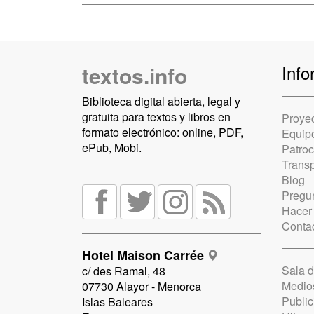
textos.info
Info
Biblioteca digital abierta, legal y
gratuita para textos y libros en
Proye
formato electrónico: online, PDF,
Equip
ePub, Mobi.
Patro
Trans
Blog
Pregun
Hacer
Conta
Hotel Maison Carrée
Sala 
c/ des Ramal, 48
Medio
07730 Alayor - Menorca
Public
Islas Baleares