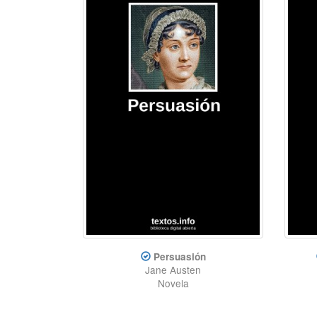
Persuasión
Jane Austen
Novela