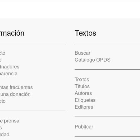
rmación
Textos
cto
Buscar
o
Catálogo OPDS
cinadores
parencia
Textos
Títulos
tas frecuentes
Autores
 una donación
Etiquetas
cto
Editores
de prensa
Publicar
s
idad