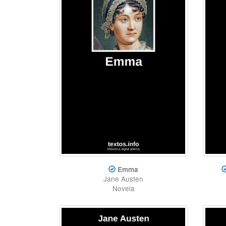
Emma
Jane Austen
Novela