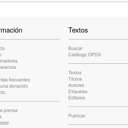
rmación
Textos
cto
Buscar
o
Catálogo OPDS
cinadores
parencia
Textos
Títulos
tas frecuentes
Autores
 una donación
Etiquetas
cto
Editores
de prensa
Publicar
s
idad