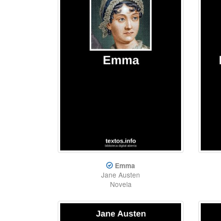
Emma
Jane Austen
Novela