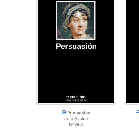
Persuasión
Jane Austen
Novela