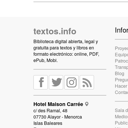
textos.info
Info
Biblioteca digital abierta, legal y
gratuita para textos y libros en
Proye
formato electrónico: online, PDF,
Equip
ePub, Mobi.
Patro
Trans
Blog
Pregun
Hacer
Conta
Hotel Maison Carrée
Sala 
c/ des Ramal, 48
Medio
07730 Alayor - Menorca
Public
Islas Baleares