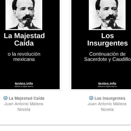
La Majestad Caída
Los Insurgentes
Juan Antonio Mateos
Juan Antonio Mateos
Novela
Novela