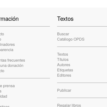
rmación
Textos
cto
Buscar
o
Catálogo OPDS
cinadores
parencia
Textos
Títulos
tas frecuentes
Autores
 una donación
Etiquetas
cto
Editores
de prensa
Publicar
s
idad
Regalar libros
sticas