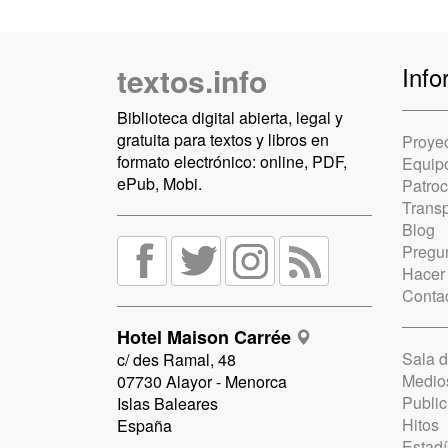
textos.info
Info
Biblioteca digital abierta, legal y
gratuita para textos y libros en
Proye
formato electrónico: online, PDF,
Equip
ePub, Mobi.
Patro
Trans
Blog
Pregun
Hacer
Conta
Hotel Maison Carrée
Sala 
c/ des Ramal, 48
Medio
07730 Alayor - Menorca
Public
Islas Baleares
Hitos
España
Estadí