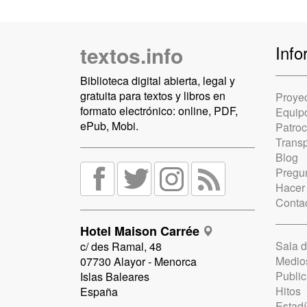
textos.info
Info
Biblioteca digital abierta, legal y
gratuita para textos y libros en
Proye
formato electrónico: online, PDF,
Equip
ePub, Mobi.
Patro
Trans
Blog
Pregun
Hacer
Conta
Hotel Maison Carrée
Sala 
c/ des Ramal, 48
Medio
07730 Alayor - Menorca
Public
Islas Baleares
Hitos
España
Estadí