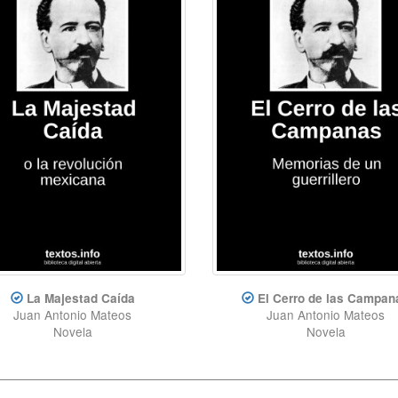
La Majestad Caída
El Cerro de las Campan
Juan Antonio Mateos
Juan Antonio Mateos
Novela
Novela