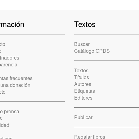
rmación
Textos
cto
Buscar
o
Catálogo OPDS
cinadores
parencia
Textos
Títulos
tas frecuentes
Autores
 una donación
Etiquetas
cto
Editores
de prensa
Publicar
s
idad
Regalar libros
sticas