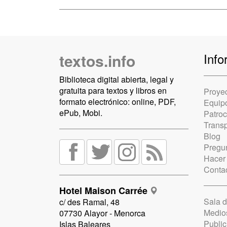
textos.info
Info
Biblioteca digital abierta, legal y
gratuita para textos y libros en
Proye
formato electrónico: online, PDF,
Equip
ePub, Mobi.
Patro
Trans
Blog
Pregun
Hacer
Conta
Hotel Maison Carrée
Sala 
c/ des Ramal, 48
Medio
07730 Alayor - Menorca
Public
Islas Baleares