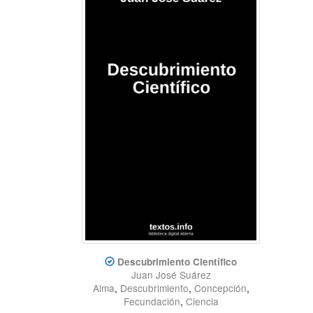
Descubrimiento Científico
Juan José Suárez
Alma
,
Descubrimiento
,
Concepción
,
Fecundación
,
Ciencia