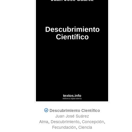
Descubrimiento Científico
Juan José Suárez
Alma
,
Descubrimiento
,
Concepción
,
Fecundación
,
Ciencia