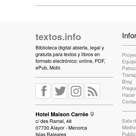
textos.info
Info
Biblioteca digital abierta, legal y
gratuita para textos y libros en
Proye
formato electrónico: online, PDF,
Equip
ePub, Mobi.
Patro
Trans
Blog
Pregun
Hacer
Conta
Hotel Maison Carrée
Sala 
c/ des Ramal, 48
Medio
07730 Alayor - Menorca
Public
Islas Baleares