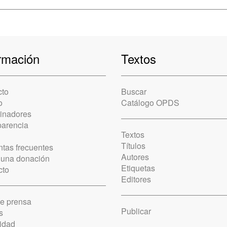
rmación
Textos
cto
Buscar
o
Catálogo OPDS
cinadores
parencia
Textos
Títulos
tas frecuentes
Autores
 una donación
Etiquetas
cto
Editores
de prensa
Publicar
s
idad