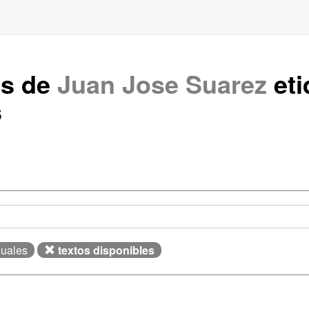
os de
Juan Jose Suarez
eti
s
guales
textos disponibles