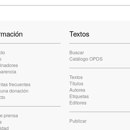
rmación
Textos
cto
Buscar
o
Catálogo OPDS
cinadores
parencia
Textos
Títulos
tas frecuentes
Autores
 una donación
Etiquetas
cto
Editores
de prensa
Publicar
s
idad