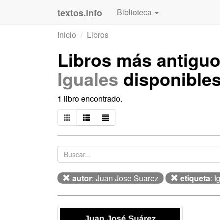
textos.info
Biblioteca
Inicio
Libros
Libros más antigu
Iguales
disponible
1 libro encontrado.
autor
: Juan Jose Suarez
etiqueta
: I