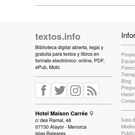
textos.info
Info
Biblioteca digital abierta, legal y
gratuita para textos y libros en
Proye
formato electrónico: online, PDF,
Equip
ePub, Mobi.
Patro
Trans
Blog
Pregun
Hacer
Conta
Hotel Maison Carrée
Sala 
c/ des Ramal, 48
Medio
07730 Alayor - Menorca
Public
Islas Baleares