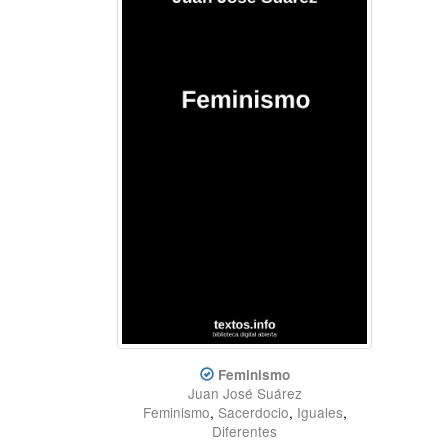
Feminismo
Juan José Suárez
Feminismo
,
Sacerdocio
,
Iguales
,
Diferentes