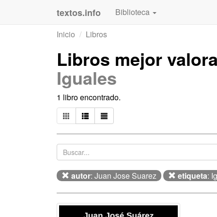
textos.info
Biblioteca
Inicio
Libros
Libros mejor valor
Iguales
1 libro encontrado.
autor
: Juan Jose Suarez
etiqueta
: I