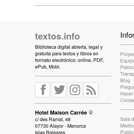
textos.info
Info
Biblioteca digital abierta, legal y
gratuita para textos y libros en
Proye
formato electrónico: online, PDF,
Equip
ePub, Mobi.
Patro
Trans
Blog
Pregun
Hacer
Conta
Hotel Maison Carrée
Sala 
c/ des Ramal, 48
Medio
07730 Alayor - Menorca
Public
Islas Baleares