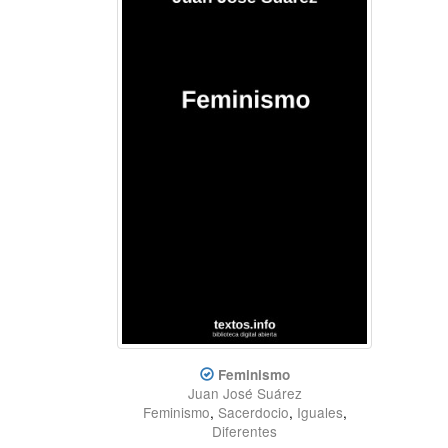
Feminismo
Juan José Suárez
Feminismo
,
Sacerdocio
,
Iguales
,
Diferentes