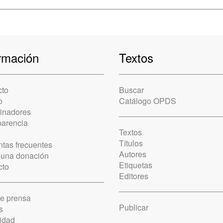
rmación
Textos
cto
Buscar
o
Catálogo OPDS
cinadores
parencia
Textos
Títulos
tas frecuentes
Autores
 una donación
Etiquetas
cto
Editores
de prensa
Publicar
s
idad