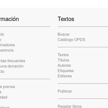
rmación
Textos
cto
Buscar
o
Catálogo OPDS
cinadores
parencia
Textos
Títulos
tas frecuentes
Autores
 una donación
Etiquetas
cto
Editores
de prensa
Publicar
s
idad
Regalar libros
sticas