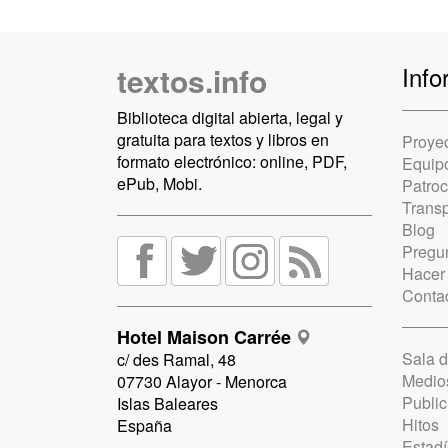
textos.info
Info
Biblioteca digital abierta, legal y
gratuita para textos y libros en
Proye
formato electrónico: online, PDF,
Equip
ePub, Mobi.
Patro
Trans
Blog
Pregun
Hacer
Conta
Hotel Maison Carrée
Sala 
c/ des Ramal, 48
Medio
07730 Alayor - Menorca
Public
Islas Baleares
Hitos
España
Estadí