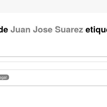
 de
Juan Jose Suarez
etiq
Legal