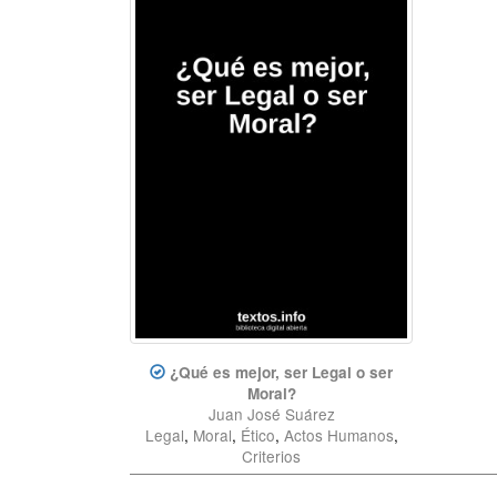
¿Qué es mejor, ser Legal o ser
Moral?
Juan José Suárez
Legal
,
Moral
,
Ético
,
Actos Humanos
,
Criterios