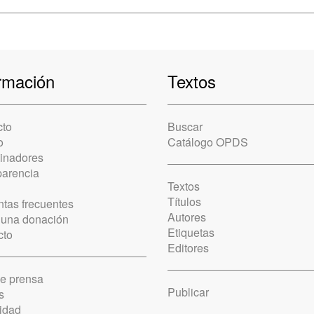
rmación
Textos
cto
Buscar
o
Catálogo OPDS
cinadores
parencia
Textos
Títulos
tas frecuentes
Autores
 una donación
Etiquetas
cto
Editores
de prensa
Publicar
s
idad