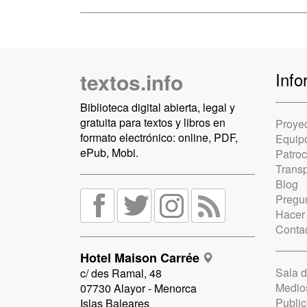
textos.info
Info
Biblioteca digital abierta, legal y
gratuita para textos y libros en
Proye
formato electrónico: online, PDF,
Equip
ePub, Mobi.
Patro
Trans
Blog
Pregun
Hacer
Conta
Hotel Maison Carrée
Sala 
c/ des Ramal, 48
Medio
07730 Alayor - Menorca
Public
Islas Baleares