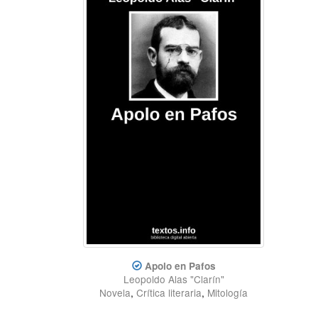
Apolo en Pafos
Leopoldo Alas "Clarín"
Novela
,
Crítica literaria
,
Mitología