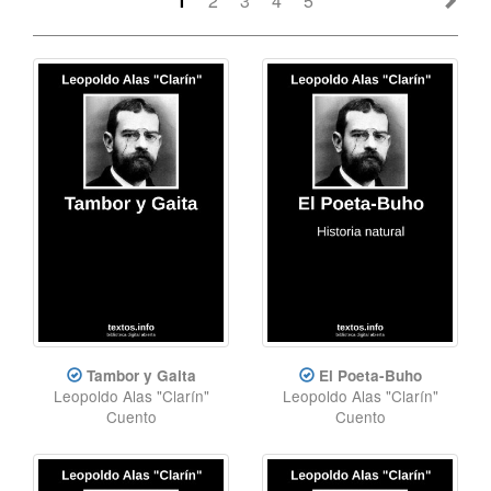
1
2
3
4
5
Tambor y Gaita
El Poeta-Buho
Leopoldo Alas "Clarín"
Leopoldo Alas "Clarín"
Cuento
Cuento