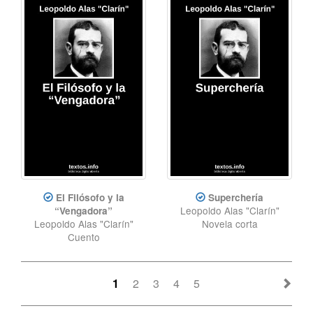
El Filósofo y la
Superchería
Leopoldo Alas "Clarín"
“Vengadora”
Leopoldo Alas "Clarín"
Novela corta
Cuento
1
2
3
4
5