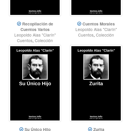
Recopilación de
Cuentos Morales
Leopoldo Alas "Clarín"
Cuentos Varios
Leopoldo Alas "Clarín"
Cuentos
,
Colección
Cuentos
,
Colección
Su Único Hijo
Zurita