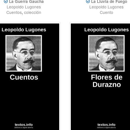
La Guerra Gaucha
La Lluvia de Fuego
Leopoldo Lugones
Leopoldo Lugones
Cuentos
,
colección
Cuento