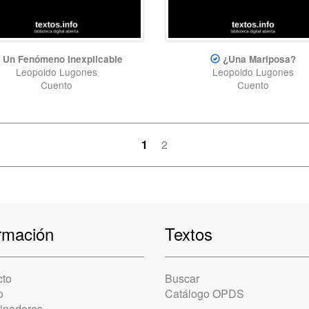
Un Fenómeno Inexplicable
¿Una Mariposa?
Leopoldo Lugones
Leopoldo Lugones
Cuento
Cuento
1
2
rmación
Textos
cto
Buscar
o
Catálogo OPDS
cinadores