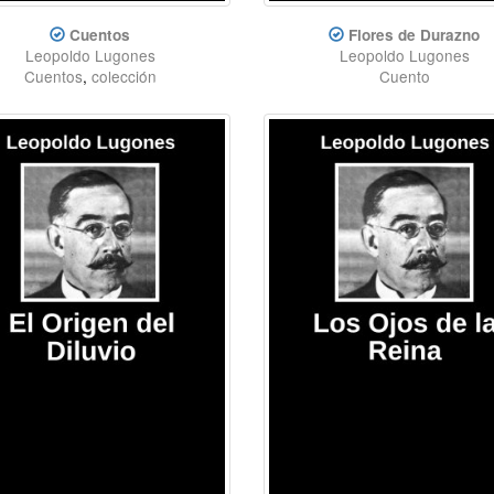
Cuentos
Flores de Durazno
Leopoldo Lugones
Leopoldo Lugones
Cuentos
,
colección
Cuento