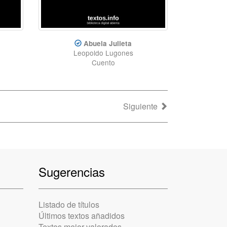
Abuela Julieta
Leopoldo Lugones
Cuento
Siguiente
Sugerencias
Listado de títulos
Últimos textos añadidos
Textos mejor valorados