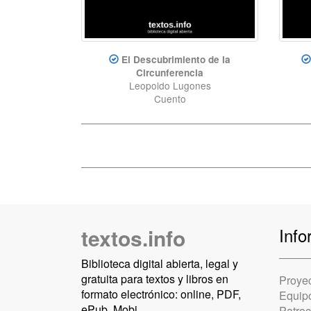
El Descubrimiento de la
Circunferencia
Leopoldo Lugones
Cuento
textos.info
Info
Biblioteca digital abierta, legal y
gratuita para textos y libros en
Proye
formato electrónico: online, PDF,
Equip
ePub, Mobi.
Patro