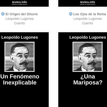
El Origen del Diluvio
Los Ojos de la Reina
Leopoldo Lugones
Leopoldo Lugones
Cuento
Cuento