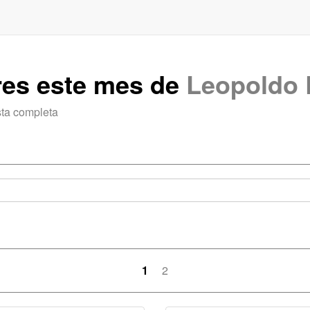
res este mes de
Leopoldo
sta completa
1
2