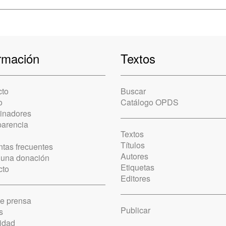
rmación
Textos
cto
Buscar
o
Catálogo OPDS
cinadores
parencia
Textos
Títulos
tas frecuentes
Autores
 una donación
Etiquetas
cto
Editores
de prensa
Publicar
s
idad