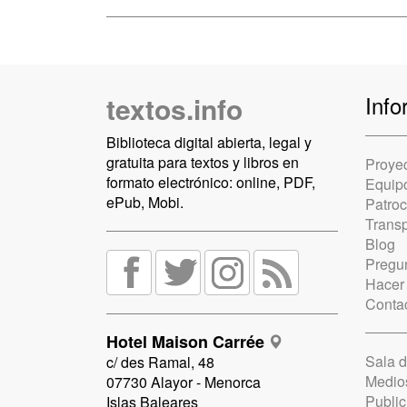
textos.info
Info
Biblioteca digital abierta, legal y
gratuita para textos y libros en
Proye
formato electrónico: online, PDF,
Equip
ePub, Mobi.
Patro
Trans
Blog
Pregun
Hacer
Conta
Hotel Maison Carrée
Sala 
c/ des Ramal, 48
Medio
07730 Alayor - Menorca
Public
Islas Baleares