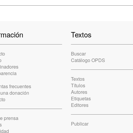
rmación
Textos
cto
Buscar
o
Catálogo OPDS
cinadores
parencia
Textos
Títulos
tas frecuentes
Autores
 una donación
Etiquetas
cto
Editores
de prensa
Publicar
s
idad