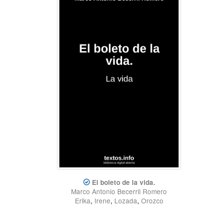
El boleto de la vida.
Marco Antonio Becerril Romero
Erika
,
Irene
,
Lozada
,
Orozco