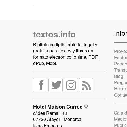
textos.info
Info
Biblioteca digital abierta, legal y
gratuita para textos y libros en
Proye
formato electrónico: online, PDF,
Equip
ePub, Mobi.
Patro
Trans
Blog
Pregun
Hacer
Conta
Hotel Maison Carrée
Sala 
c/ des Ramal, 48
Medio
07730 Alayor - Menorca
Public
Islas Baleares