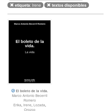
etiqueta
: Irene
textos disponibles
El boleto de la vida.
Marco Antonio Becerril
Romero
Erika
,
Irene
,
Lozada
,
Orozco