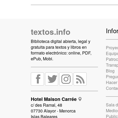
textos.info
Info
Biblioteca digital abierta, legal y
gratuita para textos y libros en
Proye
formato electrónico: online, PDF,
Equip
ePub, Mobi.
Patro
Trans
Blog
Pregun
Hacer
Conta
Hotel Maison Carrée
Sala 
c/ des Ramal, 48
Medio
07730 Alayor - Menorca
Public
Islas Baleares