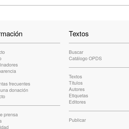
rmación
Textos
cto
Buscar
o
Catálogo OPDS
cinadores
parencia
Textos
Títulos
tas frecuentes
Autores
 una donación
Etiquetas
cto
Editores
de prensa
Publicar
s
idad