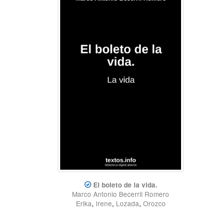
El boleto de la vida.
Marco Antonio Becerril Romero
Erika
,
Irene
,
Lozada
,
Orozco