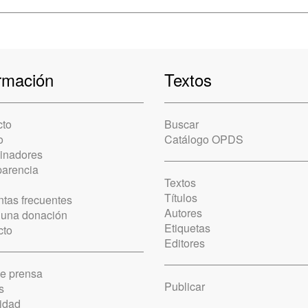
rmación
Textos
cto
Buscar
o
Catálogo OPDS
cinadores
parencia
Textos
Títulos
tas frecuentes
Autores
 una donación
Etiquetas
cto
Editores
de prensa
Publicar
s
idad