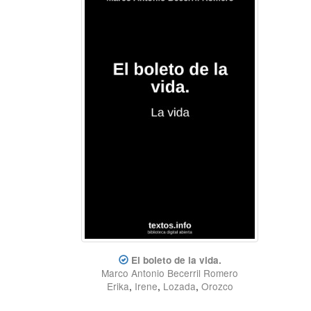
El boleto de la vida.
Marco Antonio Becerril Romero
Erika
,
Irene
,
Lozada
,
Orozco