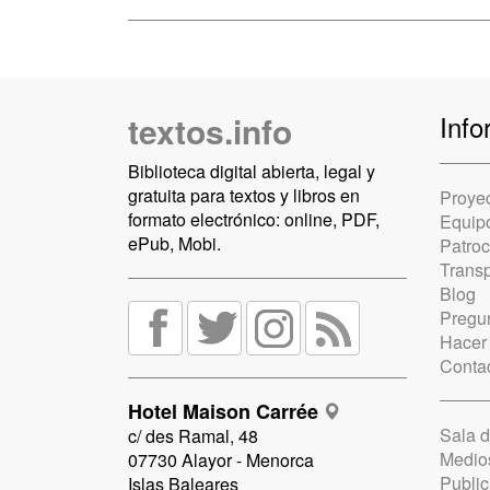
textos.info
Info
Biblioteca digital abierta, legal y
gratuita para textos y libros en
Proye
formato electrónico: online, PDF,
Equip
ePub, Mobi.
Patro
Trans
Blog
Pregun
Hacer
Conta
Hotel Maison Carrée
Sala 
c/ des Ramal, 48
Medio
07730 Alayor - Menorca
Public
Islas Baleares