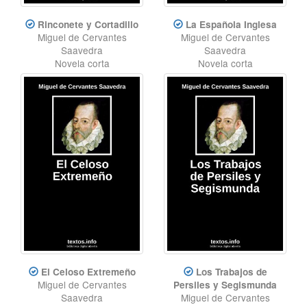
Rinconete y Cortadillo
La Española Inglesa
Miguel de Cervantes
Miguel de Cervantes
Saavedra
Saavedra
Novela corta
Novela corta
El Celoso Extremeño
Los Trabajos de
Miguel de Cervantes
Persiles y Segismunda
Saavedra
Miguel de Cervantes