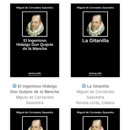
El Ingenioso Hidalgo
La Gitanilla
Miguel de Cervantes
Don Quijote de la Mancha
Miguel de Cervantes
Saavedra
Saavedra
Novela corta
,
Clásico
Novela
,
Clásico