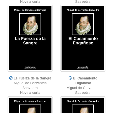
Novela corta
Saavedra
Novela
La Fuerza de la Sangre
El Casamiento
Miguel de Cervantes
Engañoso
Saavedra
Miguel de Cervantes
Novela corta
Saavedra
Novela corta