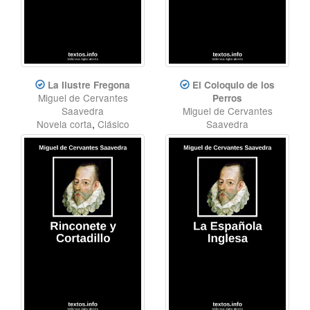
La Ilustre Fregona
El Coloquio de los
Miguel de Cervantes
Perros
Saavedra
Miguel de Cervantes
Novela corta
,
Clásico
Saavedra
Teatro
,
Diálogo
,
Clásico