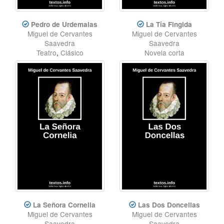
Pedro de Urdemalas
La Tía Fingida
Miguel de Cervantes
Miguel de Cervantes
Saavedra
Saavedra
Teatro
,
Clásico
Novela corta
La Señora Cornelia
Las Dos Doncellas
Miguel de Cervantes
Miguel de Cervantes
Saavedra
Saavedra