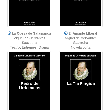
La Cueva de Salamanca
El Amante Liberal
Miguel de Cervantes
Miguel de Cervantes
Saavedra
Saavedra
Teatro
,
Entremés
,
Drama
Novela corta