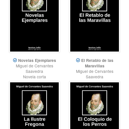
Novelas Ejemplares
El Retablo de las
Miguel de Cervantes
Maravillas
Saavedra
Miguel de Cervantes
Novela corta
Saavedra
Teatro
,
Clásico