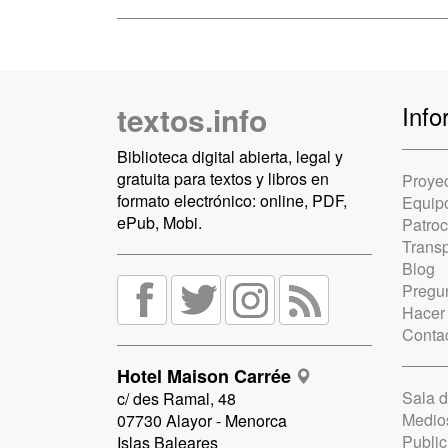
textos.info
Info
Biblioteca digital abierta, legal y
gratuita para textos y libros en
Proye
formato electrónico: online, PDF,
Equip
ePub, Mobi.
Patro
Trans
Blog
Pregun
Hacer
Conta
Hotel Maison Carrée
Sala 
c/ des Ramal, 48
Medio
07730 Alayor - Menorca
Public
Islas Baleares