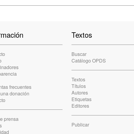
rmación
Textos
cto
Buscar
o
Catálogo OPDS
cinadores
parencia
Textos
Títulos
tas frecuentes
Autores
 una donación
Etiquetas
cto
Editores
de prensa
Publicar
s
idad