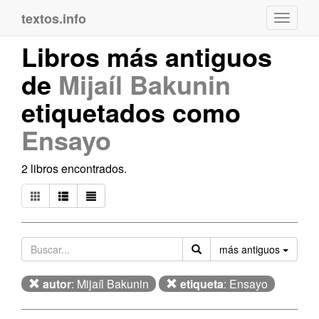
textos.info
Navega
Libros más antiguos
de
Mijaíl Bakunin
etiquetados como
Ensayo
2 libros encontrados.
Orden
más antiguos
autor
: Mijaíl Bakunin
etiqueta
: Ensayo