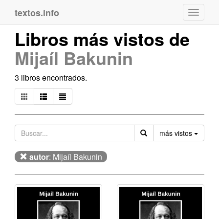
textos.info
Navega
Libros más vistos de
Mijaíl Bakunin
3 libros encontrados.
Orden
más vistos
autor
: Mijaíl Bakunin