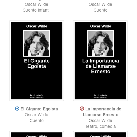
Oscar Wilde
Oscar Wilde
Cuento infantil
Cuento
El Gigante Egoísta
La Importancia de
Oscar Wilde
Llamarse Ernesto
Cuento
Oscar Wilde
Teatro
,
comedia