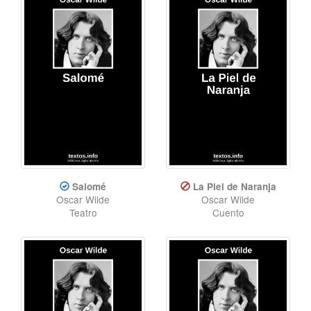
Salomé
La Piel de Naranja
Oscar Wilde
Oscar Wilde
Teatro
Cuento