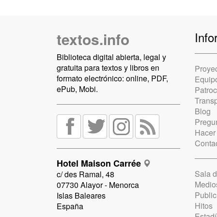
textos.info
Info
Biblioteca digital abierta, legal y
gratuita para textos y libros en
Proye
formato electrónico: online, PDF,
Equip
ePub, Mobi.
Patro
Trans
Blog
Pregun
Hacer
Conta
Hotel Maison Carrée
Sala 
c/ des Ramal, 48
Medio
07730 Alayor - Menorca
Public
Islas Baleares
Hitos
España
Estadí