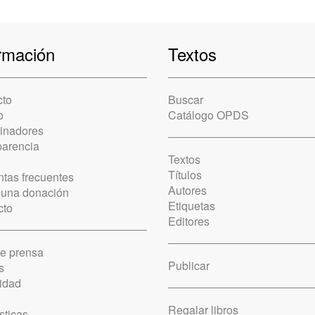
rmación
Textos
cto
Buscar
o
Catálogo OPDS
cinadores
parencia
Textos
Títulos
tas frecuentes
Autores
 una donación
Etiquetas
cto
Editores
de prensa
Publicar
s
idad
Regalar libros
sticas