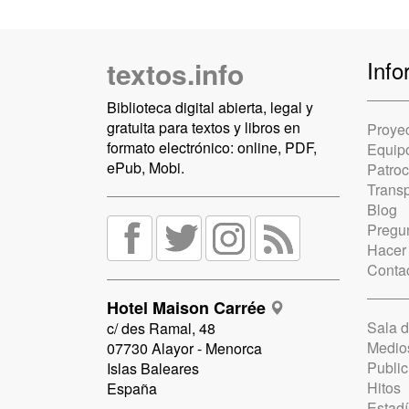
textos.info
Info
Biblioteca digital abierta, legal y
gratuita para textos y libros en
Proye
formato electrónico: online, PDF,
Equip
ePub, Mobi.
Patro
Trans
Blog
Pregun
Hacer
Conta
Hotel Maison Carrée
Sala 
c/ des Ramal, 48
Medio
07730 Alayor - Menorca
Public
Islas Baleares
Hitos
España
Estadí