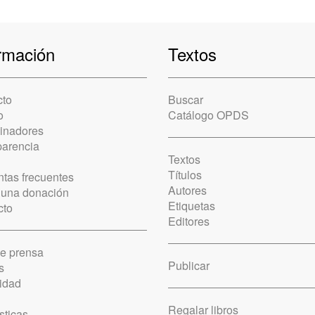
rmación
Textos
cto
Buscar
o
Catálogo OPDS
cinadores
parencia
Textos
Títulos
tas frecuentes
Autores
 una donación
Etiquetas
cto
Editores
de prensa
Publicar
s
idad
Regalar libros
sticas