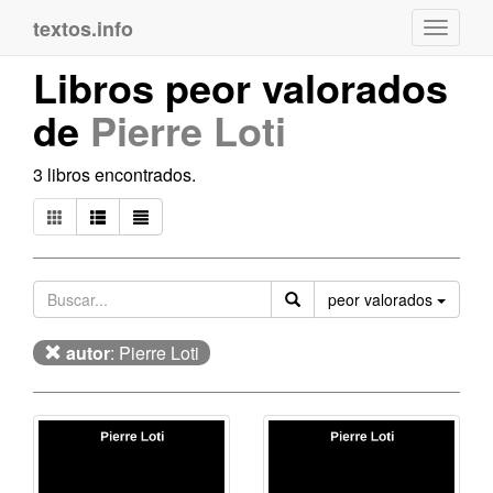
textos.info
Navega
Libros peor valorados
de
Pierre Loti
3 libros encontrados.
Orden
peor valorados
autor
: Pierre Loti